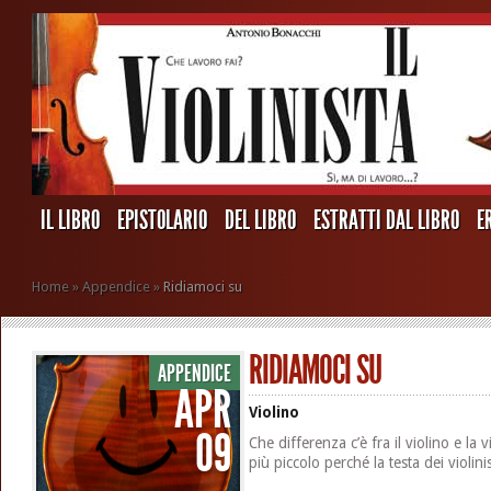
IL LIBRO
EPISTOLARIO
DEL LIBRO
ESTRATTI DAL LIBRO
E
Home
»
Appendice
»
Ridiamoci su
RIDIAMOCI SU
APPENDICE
APR
Violino
09
Che differenza c’è fra il violino e la
più piccolo perché la testa dei violini