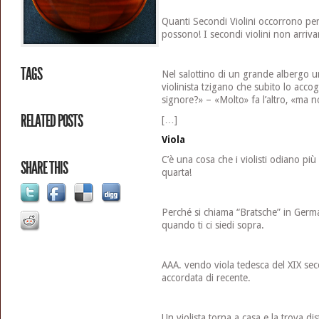
Quanti Secondi Violini occorrono p
possono! I secondi violini non arrivan
TAGS
Nel salottino di un grande albergo un
violinista tzigano che subito lo acco
signore?» – «Molto» fa l’altro, «ma n
RELATED POSTS
[…]
Viola
C’è una cosa che i violisti odiano più
SHARE THIS
quarta!
Perché si chiama “Bratsche” in Germ
quando ti ci siedi sopra.
AAA. vendo viola tedesca del XIX seco
accordata di recente.
Un violista torna a casa e la trova di