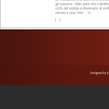
gli sussurra: «Beh, pare che il dirett
occhi del violista si illuminano di ecc
venuto a casa “mia”…?».
[…]
Designed by
E