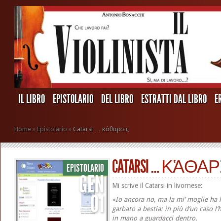
IL LIBRO
EPISTOLARIO
DEL LIBRO
ESTRATTI DAL LIBRO
E
Home
»
Epistolario
»
Catarsi … κἁθαρσις
CATARSI … ΚἉΘΑ
EPISTOLARIO
GEN
Mi scrive il Catarsi in livornese:
01
«Io ancora no, ma la mi’ moglie ha le
garbato a bestia: in più d’un caso l’
in mano a guardacci dentro.