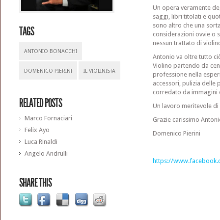
Un opera veramente degn
saggi, libri titolati e q
sono altro che una sorta
TAGS
considerazioni ovvie o s
nessun trattato di violin
ANTONIO BONACCHI
Antonio va oltre tutto ci
Violino partendo da cenn
DOMENICO PIERINI
IL VIOLINISTA
professione nella esperi
accessori, pulizia delle 
corredato da immagini e
RELATED POSTS
Un lavoro meritevole di e
Marco Fornaciari
Grazie carissimo Antoni
Felix Ayo
Domenico Pierini
Luca Rinaldi
Angelo Andrulli
https://www.facebook.
SHARE THIS