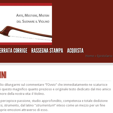
ERRATA CORRIGE
RASSEGNA STAMPA
ACQUISTA
Home
»
Epistolario
INI
glio dilungarmi sul commentare “l’Ovvio” che immediatamente ne scaturisce
di questo magnifico quanto prezioso e originale testo dedicato dal mio amico
ore della nostra vita: il Violino.
si percepisce passione, studio approfondito, competenza e totale dedizione
i, strumento, dal latino “
strumentum
” inteso come un mezzo per un fine
oprie emozioni attraverso di esso.