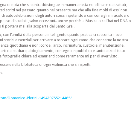
a di nota che si contraddistingue in maniera netta ed efficace da trattati,
uotati scritti nel passato quanto nel presente ma che alla fine molti di essi non
 di autocelebrazioni degli autori stessi ripetendosi con consigli miracolosi o
pesso discutibili ,salvo eccezioni.. anche perchè la Musica o ce l’hai nel DNA o
o ti porterà mai alla scoperta del Santo Gral.
ò, con l’umiltà della persona intelligente quanto pratica ci racconta il suo
i storici essenziali per arrivare a toccare ogni ramo che concerne la nostra
enza quotidiana e non: corde , arco, incrinatura, custodie, manutenzione,
parti da studiare, abbigliamento, contegno in pubblico e tanto altro il tutto
 fotografie chiare ed esaurienti come raramente mi par di aver visto.
ssere nella biblioteca di ogni violinista che si rispetti.
o.
com/Domenico-Pierini-149439755214465/