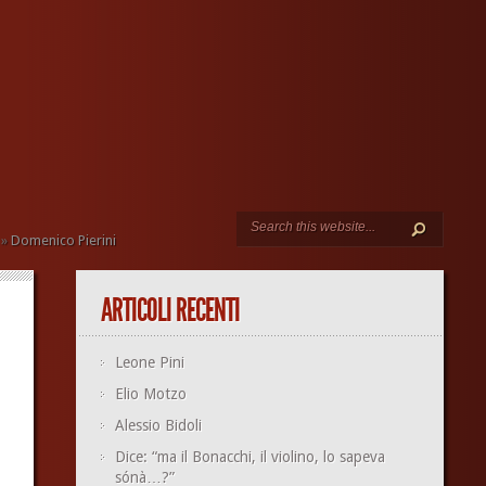
»
Domenico Pierini
ARTICOLI RECENTI
Leone Pini
Elio Motzo
Alessio Bidoli
Dice: “ma il Bonacchi, il violino, lo sapeva
sónà…?”