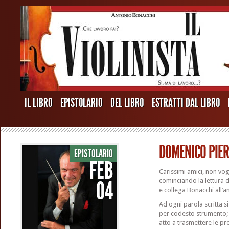
IL LIBRO
EPISTOLARIO
DEL LIBRO
ESTRATTI DAL LIBRO
DOMENICO PIER
EPISTOLARIO
FEB
Carissimi amici, non vo
04
cominciando la lettura 
e collega Bonacchi all’am
Ad ogni parola scritta 
per codesto strumento; s
atto a trasmettere le pr