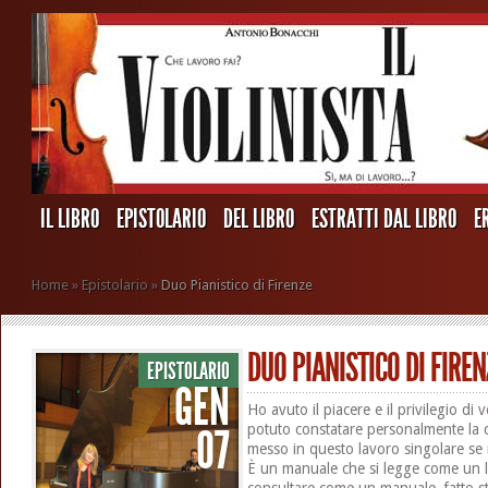
IL LIBRO
EPISTOLARIO
DEL LIBRO
ESTRATTI DAL LIBRO
E
Home
»
Epistolario
»
Duo Pianistico di Firenze
DUO PIANISTICO DI FIREN
EPISTOLARIO
GEN
Ho avuto il piacere e il privilegio di
07
potuto constatare personalmente la 
messo in questo lavoro singolare se
È un manuale che si legge come un li