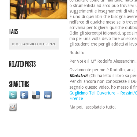
consultare come un manuale, fatto st
o strumentista ad arco può trovarvi 
suggerimenti e insegnamenti di vita 
È uno di quei libri che bisogna avere
nell’arco di qualche mese se lo trov
scrivania per togliersi qualche dubb
TAGS
Odio gli stereotipi idiomatici, specia
ma per una volta devo fare un’eccezi
gli studenti che per gli addetti ai la
DUO PIANISTICO DI FIRENZE
Rodolfo
Per Voi è il M° Rodolfo Alessandrini
RELATED POSTS
Ovviamente per me è Rodolfo, anzi, 
Maèstro
!! (Chi ha letto il libro sa per
Per chi ancora non conoscesse il Duo
SHARE THIS
segnalo questo video, ho messo il f
Guglielmo Tell Ouverture – Rossini/G
Firenze
Ma poi, ascoltatelo tutto!