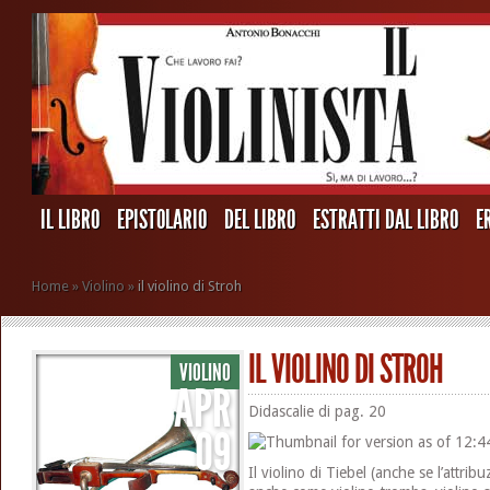
IL LIBRO
EPISTOLARIO
DEL LIBRO
ESTRATTI DAL LIBRO
E
Home
»
Violino
»
il violino di Stroh
IL VIOLINO DI STROH
VIOLINO
APR
Didascalie di pag. 20
09
Il violino di Tiebel (anche se l’attrib