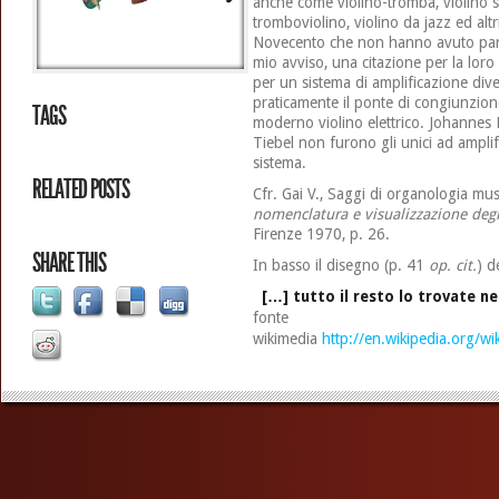
anche come violino-tromba, violino s
tromboviolino, violino da jazz ed altri.
Novecento che non hanno avuto part
mio avviso, una citazione per la loro p
per un sistema di amplificazione div
praticamente il ponte di congiunzione t
TAGS
moderno violino elettrico. Johannes 
Tiebel non furono gli unici ad amplifi
sistema.
RELATED POSTS
Cfr. Gai V., Saggi di organologia mus
nomenclatura e visualizzazione degl
Firenze 1970, p. 26.
SHARE THIS
In basso il disegno (p. 41
op. cit.
) d
[…] tutto il resto lo trovate nel
fonte
wikimedia
http://en.wikipedia.org/wi