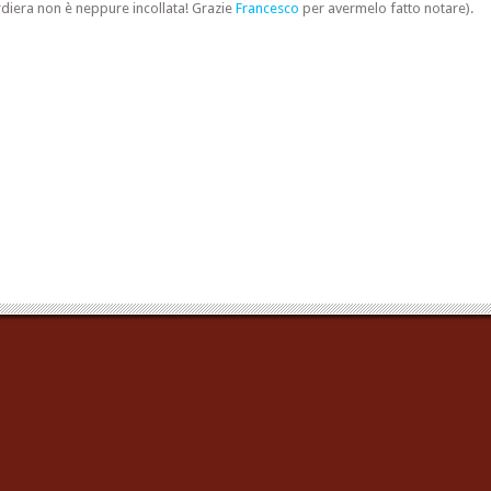
rdiera non è neppure incollata! Grazie
Francesco
per avermelo fatto notare).