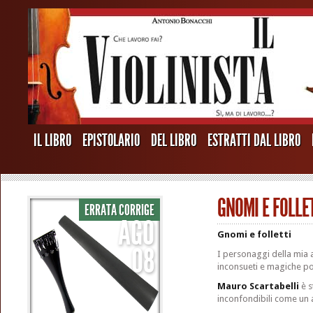
IL LIBRO
EPISTOLARIO
DEL LIBRO
ESTRATTI DAL LIBRO
GNOMI E FOLLET
ERRATA CORRIGE
AGO
Gnomi e folletti
08
I personaggi della mia 
inconsueti e magiche po
Mauro Scartabelli
è s
inconfondibili come un a