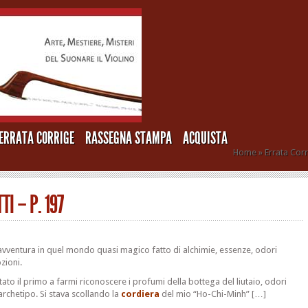
ERRATA CORRIGE
RASSEGNA STAMPA
ACQUISTA
Home
»
Errata Cor
TI – P. 197
avventura in quel mondo quasi magico fatto di alchimie, essenze, odori
zioni.
tato il primo a farmi riconoscere i profumi della bottega del liutaio, odori
rchetipo. Si stava scollando la
cordiera
del mio “Ho-Chi-Minh” […]