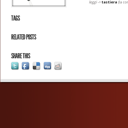
leggi ->
tastiera
(la co
TAGS
RELATED POSTS
SHARE THIS