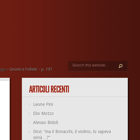
rige
»
Gnomi e Folletti – p. 197
ARTICOLI RECENTI
Leone Pini
Elio Motzo
Alessio Bidoli
Dice: “ma il Bonacchi, il violino, lo sapeva
sónà…?”