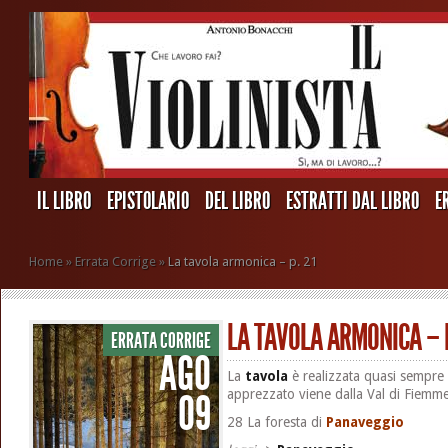
IL LIBRO
EPISTOLARIO
DEL LIBRO
ESTRATTI DAL LIBRO
E
Home
»
Errata Corrige
»
La tavola armonica – p. 21
LA TAVOLA ARMONICA – P
ERRATA CORRIGE
AGO
La
tavola
è realizzata quasi sempre
09
apprezzato viene dalla Val di Fiemm
28 La foresta di
Panaveggio