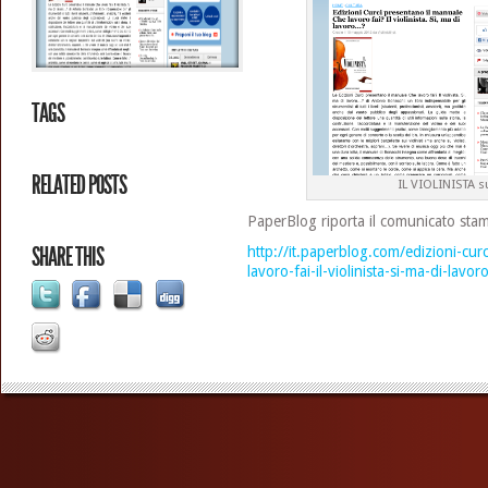
TAGS
RELATED POSTS
IL VIOLINISTA 
PaperBlog riporta il comunicato stam
SHARE THIS
http://it.paperblog.com/edizioni-cur
lavoro-fai-il-violinista-si-ma-di-lav