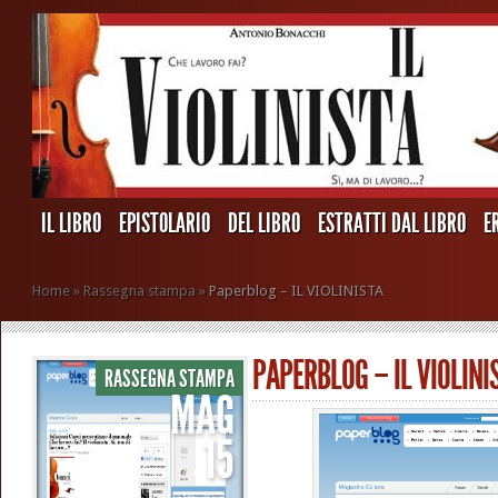
IL LIBRO
EPISTOLARIO
DEL LIBRO
ESTRATTI DAL LIBRO
E
Home
»
Rassegna stampa
»
Paperblog – IL VIOLINISTA
PAPERBLOG – IL VIOLINI
RASSEGNA STAMPA
MAG
15