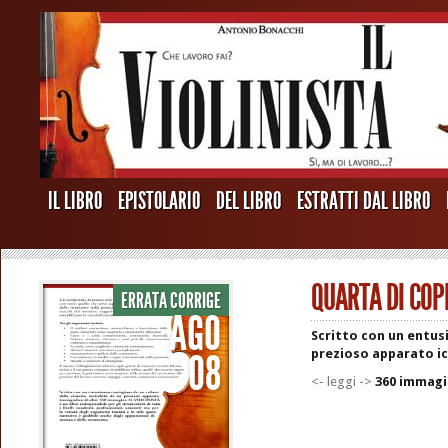
IL LIBRO
EPISTOLARIO
DEL LIBRO
ESTRATTI DAL LIBRO
QUARTA DI COP
ERRATA CORRIGE
AGO
Scritto con un entus
08
prezioso apparato ic
<- leggi ->
360 immagi