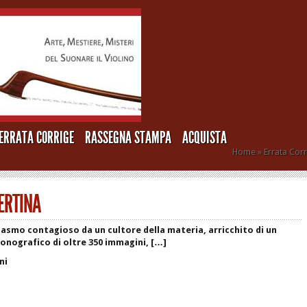
ERRATA CORRIGE
RASSEGNA STAMPA
ACQUISTA
Home
»
Errata Cor
ERTINA
iasmo contagioso da un cultore della materia, arricchito di un
onografico di oltre 350 immagini, […]
ni