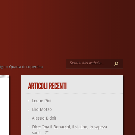
rige
»
Quarta di copertina
ARTICOLI RECENTI
Leone Pini
Elio Motzo
Alessio Bidoli
Dice: “ma il Bonacchi, il violino, lo sapeva
sónà…?”