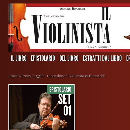
IL LIBRO
EPISTOLARIO
DEL LIBRO
ESTRATTI DAL LIBRO
E
Home
»
Posts Tagged
"
recensione Il Violinista di Bonacchi"
EPISTOLARIO
SET
01