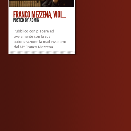
FRANCO MEZZENA, VIOL...
POSTED BY
ADMIN
Pubblico con piacere ed
ovviamente con la sua
autorizzazione la mail inviatami
dal M° Franco Mezzena.
Carissimo, magnifico libro,
utilissimo, estremamente colto e
ricco di informazioni ma anche
gustoso e divertente! Condivido
pienamente anche tutti i concetti
espressi negli ultimi capitoli....
»
»