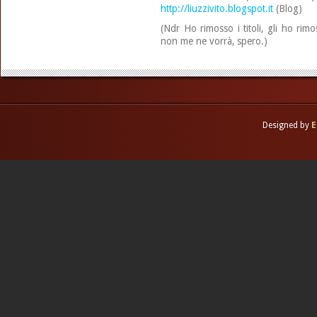
http://liuzzivito.blogspot.it
(Blog)
(Ndr Ho rimosso i titoli, gli ho rimos
non me ne vorrà, spero.)
Designed by
E