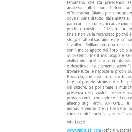
fenomeno che sta prendendo se
analizzati tutti i modi di ricrinat
efficacissima. Stiamo per concluder
dove si parla di tutto, dalla matita al
parti con l’ uso di segni convenzional
pratica orchestrale. L’ Accordatura, 
finale non ve la recensisco poiché è
sfogo a tutto il suo amore per la mu
il violino. Solitamente una recens
con l’ indice aperto del libro dello s
ivi presenti. Ma il mio scopo è sem
violisti, violoncellisti e contrabbassi
e descrittivo ma altamente scientif
trovare tutte le risposte ai propri d
Bonacchi, che conosco molto bene,
fare sul proprio strumento ci ha pen
del settore. Se poi amate la musica”
presenza nella vostra libreria e vis
prossima volta che andrete ad un co
almeno sugli archi. ANTONIO, ti 
mondo e vedrai che la tua vena iron
che ne capirà anche la specificità sci
Vito Liuzzi
www.vitoliuzzi.com
(official website)