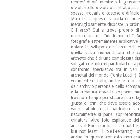
renderà di più, mentre si fa giustam
o violoncello o viola o contrabbasso
spesso, trovarla è costoso e difficile
Ma oltre a questo si parla di tante
meravigliosamente disposte in ordine
E l’ arco? Qui si trova proprio di
ricrinare un arco “made my self”. 
fotografie estremamente esplicative 
notare lo sviluppo dell’ arco nel 
quella vasta nomenclatura che co
archetto che è di una complessità di
spiegato nei minimi particolari ed a 
confronto speculativo fra in vari
archettai del mondo (fonte Lucchi). 
veramente di tutto, anche le foto d
dall’ archivio personale dello scomp
e la crinatura dove la vogliamo me
trovato il tempo per sfatare miti e 
giusta di crini che deve essere adop
vanno abbinate al particolare ar
naturalmente si parla approfondit
crinatura. Altre foto esplicative d
analisi il Bonacchi passa a qualche
but not least”, il “Self-reharing”, 
anche in questo contesto non man