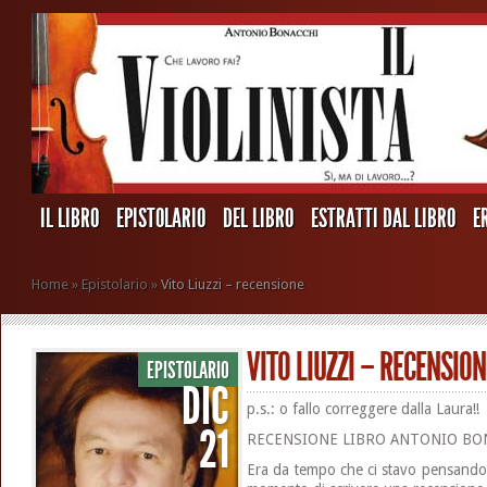
IL LIBRO
EPISTOLARIO
DEL LIBRO
ESTRATTI DAL LIBRO
E
Home
»
Epistolario
»
Vito Liuzzi – recensione
VITO LIUZZI – RECENSION
EPISTOLARIO
DIC
p.s.: o fallo correggere dalla Laura!!
21
RECENSIONE LIBRO ANTONIO BO
Era da tempo che ci stavo pensando, 