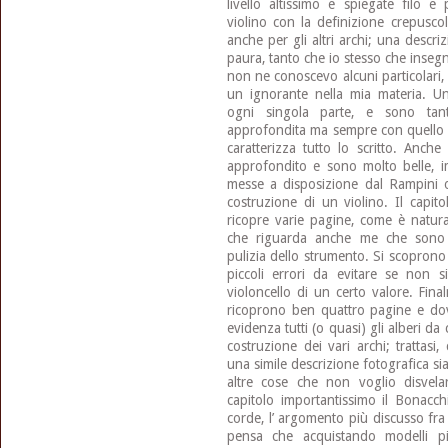
livello altissimo e spiegate filo 
violino con la definizione crepusco
anche per gli altri archi; una descri
paura, tanto che io stesso che inse
non ne conoscevo alcuni particolari, 
un ignorante nella mia materia. Un
ogni singola parte, e sono tant
approfondita ma sempre con quello spi
caratterizza tutto lo scritto. Anche
approfondito e sono molto belle, i
messe a disposizione dal Rampini ov
costruzione di un violino. Il capit
ricopre varie pagine, come è natura
che riguarda anche me che sono u
pulizia dello strumento. Si scoprono
piccoli errori da evitare se non s
violoncello di un certo valore. Fina
ricoprono ben quattro pagine e dov
evidenza tutti (o quasi) gli alberi da
costruzione dei vari archi; trattasi
una simile descrizione fotografica si
altre cose che non voglio disvela
capitolo importantissimo il Bonacch
corde, l’ argomento più discusso fra 
pensa che acquistando modelli pi