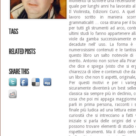
momento di scrivere una recensione 
quale per lunghi anni ha lavorato al
Il Violinista, Edizioni Curci. A q
lavoro scritto in maniera scor
grammaticali!! … cosa strana per il
per tutti gli strumenti ad arco, con
TAGS
ultimi studi lo fanno appartenere all
viole da gamba successivamente ev
decadute nell’ uso. La forma è 
RELATED POSTS
numerosissimi contenuti e le tantis
questo libro un salto notevole di q
merito. Antonio non scrive alla Pira
che dice e spiega (visto che si e
SHARE THIS
chiarezza di idee e contenuti che da 
un libro che non ti aspetti, originale
Per questi motivi e per i variegati
sicuramente diventerà un best selle
classica sia sempre più in declinio, c
cosa che poi mi appaga maggiorment
parli in prima persona, racconti i 
finale più ludica ad una lettura es
curiosità che si intrecciano a fatti
iniziale si parla delle origini del v
possono trovare elementi di studio 
rispettivi strumenti. Ma il dato cer