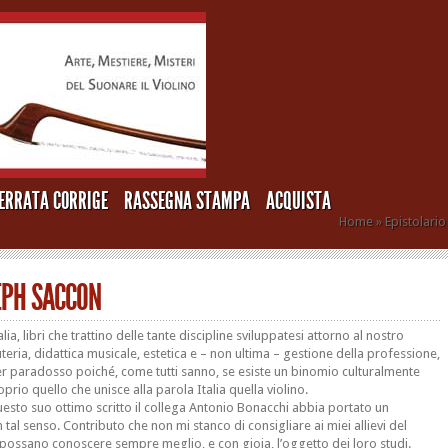
ERRATA CORRIGE
RASSEGNA STAMPA
ACQUISTA
Home
»
Epistolario
EPH SACCON
lia, libri che trattino delle tante discipline sviluppatesi attorno al nostro
teria, didattica musicale, estetica e – non ultima – gestione della professione,
r paradosso poiché, come tutti sanno, se esiste un binomio culturalmente
prio quello che unisce alla parola Italia quella violino.
esto suo ottimo scritto il collega Antonio Bonacchi abbia portato un
 tal senso. Contributo che non mi stanco di consigliare ai miei allievi del
 possano conoscere sempre meglio, e con gioia, l’oggetto dei loro studi.