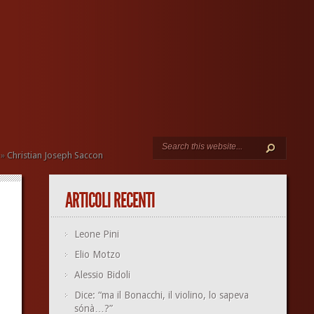
»
Christian Joseph Saccon
ARTICOLI RECENTI
Leone Pini
Elio Motzo
Alessio Bidoli
Dice: “ma il Bonacchi, il violino, lo sapeva
sónà…?”