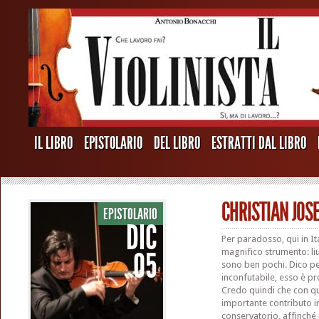
IL LIBRO
EPISTOLARIO
DEL LIBRO
ESTRATTI DAL LIBRO
CHRISTIAN JOS
EPISTOLARIO
DIC
Per paradosso, qui in Ita
05
magnifico strumento: liu
sono ben pochi. Dico pe
inconfutabile, esso è pro
Credo quindi che con qu
importante contributo in
conservatorio, affinché